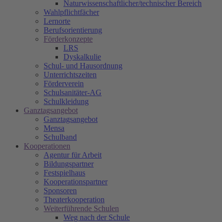
Naturwissenschaftlicher/technischer Bereich
Wahlpflichtfächer
Lernorte
Berufsorientierung
Förderkonzepte
LRS
Dyskalkulie
Schul- und Hausordnung
Unterrichtszeiten
Förderverein
Schulsanitäter-AG
Schulkleidung
Ganztagsangebot
Ganztagsangebot
Mensa
Schulband
Kooperationen
Agentur für Arbeit
Bildungspartner
Festspielhaus
Kooperationspartner
Sponsoren
Theaterkooperation
Weiterführende Schulen
Weg nach der Schule