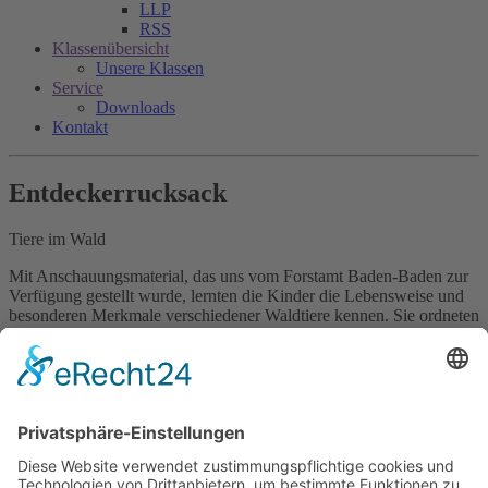
LLP
RSS
Klassenübersicht
Unsere Klassen
Service
Downloads
Kontakt
Entdeckerrucksack
Tiere im Wald
Mit Anschauungsmaterial, das uns vom Forstamt Baden-Baden zur
Verfügung gestellt wurde, lernten die Kinder die Lebensweise und
besonderen Merkmale verschiedener Waldtiere kennen. Sie ordneten
Tierspuren im Wald zu, erkundeten echte Tierfelle und verglichen
Geweihe sowie Schädel verschiedener Arten. Zum Abschluss
konnten die Kinder selbst Spuren im Wald hinterlassen und die
Natur mit allen Sinnen erleben.
Entdeckerrucksack