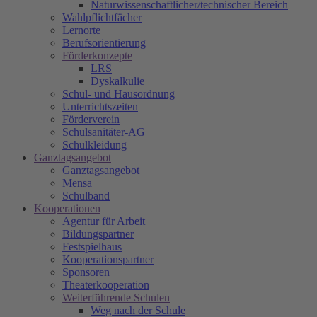
Naturwissenschaftlicher/technischer Bereich
Wahlpflichtfächer
Lernorte
Berufsorientierung
Förderkonzepte
LRS
Dyskalkulie
Schul- und Hausordnung
Unterrichtszeiten
Förderverein
Schulsanitäter-AG
Schulkleidung
Ganztagsangebot
Ganztagsangebot
Mensa
Schulband
Kooperationen
Agentur für Arbeit
Bildungspartner
Festspielhaus
Kooperationspartner
Sponsoren
Theaterkooperation
Weiterführende Schulen
Weg nach der Schule