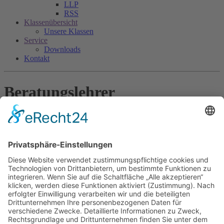
LLP
RSS
Klassenübersicht
Unsere Klassen
Service
Downloads
Kontakt
Beratungslehrer
Christoph
Keppler
Beratungslehrer
Telefon:
07221 9323-56
christoph.keppler@zsl-rska.de
Keppler Beratungslehrer