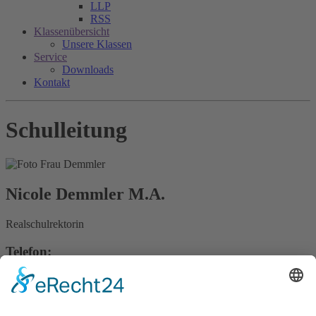
LLP
RSS
Klassenübersicht
Unsere Klassen
Service
Downloads
Kontakt
Schulleitung
Nicole
Demmler M.A.
Realschulrektorin
Telefon:
07221 93-2356
nicole.demmler@baden-baden.de