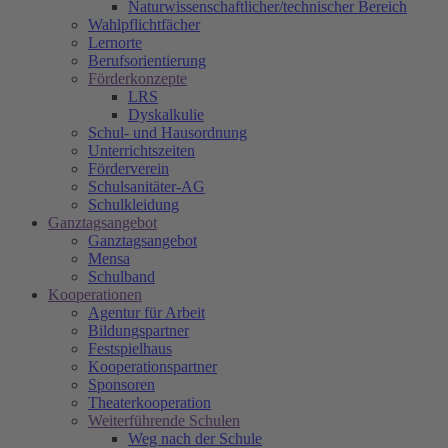
Naturwissenschaftlicher/technischer Bereich
Wahlpflichtfächer
Lernorte
Berufsorientierung
Förderkonzepte
LRS
Dyskalkulie
Schul- und Hausordnung
Unterrichtszeiten
Förderverein
Schulsanitäter-AG
Schulkleidung
Ganztagsangebot
Ganztagsangebot
Mensa
Schulband
Kooperationen
Agentur für Arbeit
Bildungspartner
Festspielhaus
Kooperationspartner
Sponsoren
Theaterkooperation
Weiterführende Schulen
Weg nach der Schule