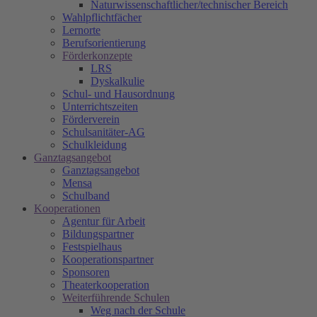
Naturwissenschaftlicher/technischer Bereich
Wahlpflichtfächer
Lernorte
Berufsorientierung
Förderkonzepte
LRS
Dyskalkulie
Schul- und Hausordnung
Unterrichtszeiten
Förderverein
Schulsanitäter-AG
Schulkleidung
Ganztagsangebot
Ganztagsangebot
Mensa
Schulband
Kooperationen
Agentur für Arbeit
Bildungspartner
Festspielhaus
Kooperationspartner
Sponsoren
Theaterkooperation
Weiterführende Schulen
Weg nach der Schule