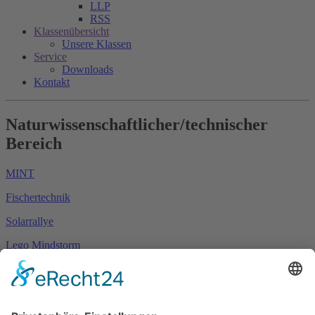
LLP
RSS
Klassenübersicht
Unsere Klassen
Service
Downloads
Kontakt
Naturwissenschaftlicher/technischer
Bereich
MINT
Fischertechnik
Solarrallye
Lego Mindstorm
WWF
Nationalpark Ruhestein