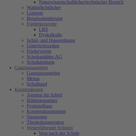
Naturwissenschaftlicher/technischer Bereich
Wahlpflichtfächer
Lernorte
Berufsorientierung
Förderkonzepte
LRS
Dyskalkulie
Schul- und Hausordnung
Unterrichtszeiten
Förderverein
Schulsanitäter-AG
Schulkleidung
Ganztagsangebot
Ganztagsangebot
Mensa
Schulband
Kooperationen
Agentur für Arbeit
Bildungspartner
Festspielhaus
Kooperationspartner
Sponsoren
Theaterkooperation
Weiterführende Schulen
Weg nach der Schule