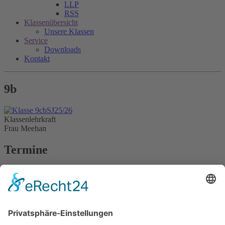
LLP
RSS
Klassenübersicht
Unsere Klassen
Service
Downloads
Kontakt
9b
Klassenlehrkraft
Frau Meehan
Termine
Derzeit liegen keine Termine vor!
alle Termine
Aktuelles